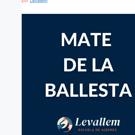
por
Levallem