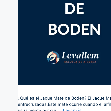
¿Qué es el Jaque Mate de Boden? El Jaque Mat
entrecruzadas.Este mate ocurre cuando el alfil
usualmente por sus …
Leer más