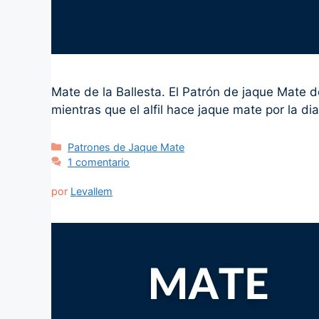
Mate de la Ballesta. El Patrón de jaque Mate d
mientras que el alfil hace jaque mate por la di
Categorías
Patrones de Jaque Mate
1 comentario
por
Levallem